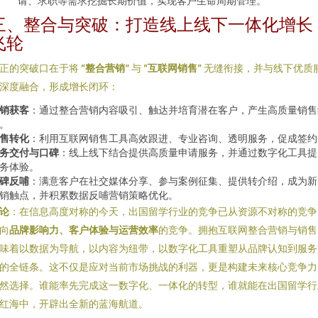
请、求职等需求挖掘长期价值，实现客户生命周期管理。
三、整合与突破：打造线上线下一体化增长
飞轮
正的突破口在于将
“整合营销”
与
“互联网销售”
无缝衔接，并与线下优质
深度融合，形成增长闭环：
销获客
：通过整合营销内容吸引、触达并培育潜在客户，产生高质量销售
。
售转化
：利用互联网销售工具高效跟进、专业咨询、透明服务，促成签约
务交付与口碑
：线上线下结合提供高质量申请服务，并通过数字化工具提
务体验。
碑反哺
：满意客户在社交媒体分享、参与案例征集、提供转介绍，成为新
销触点，并积累数据反哺营销策略优化。
论
：在信息高度对称的今天，出国留学行业的竞争已从资源不对称的竞争
向
品牌影响力、客户体验与运营效率
的竞争。拥抱互联网整合营销与销售
味着以数据为导航，以内容为纽带，以数字化工具重塑从品牌认知到服务
的全链条。这不仅是应对当前市场挑战的利器，更是构建未来核心竞争力
然选择。谁能率先完成这一数字化、一体化的转型，谁就能在出国留学行
红海中，开辟出全新的蓝海航道。