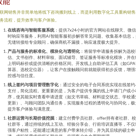
效能
联网销售并非简单地将线下咨询搬到线上，而是利用数字化工具重构销售
务流程，提升效率与客户体验。
在线咨询与智能客服系统
：提供7x24小时的官方网站在线聊天、微
时响应等服务，利用AI智能客服初步解答常见问题、收集基本信息，
无缝转接给专业顾问，确保商机不漏接，响应速度极大提升。
产品与服务的标准化、模块化与透明化
：将留学申请服务拆解为选校
估、文书创作、材料审核、面试辅导、签证服务等标准化模块，并在
上明码标价或提供清晰的价格区间。开发线上自助评估工具（如GPA
算器、选校定位器），让客户在接触顾问前就能获得初步反馈，增强
控感与信任度。
线上签约与项目管理数字化
：通过安全的电子合同系统实现在线签约
支付，简化流程。更重要的是，为客户提供专属的线上申请门户或小
序，使其能实时查看申请进度（如文书草稿、材料提交状态、学校通
更新）、与顾问团队沟通任务，实现服务过程的透明化与协同化，极
提升客户体验与满意度。
社群运营与长期价值挖掘
：建立付费学员社群、offer持有者社群、
社群等，通过持续的线上互动、经验分享会、行前培训直播等，不仅
强客户粘性，还能通过满意的客户带来转介绍，并为其后续的硕士申