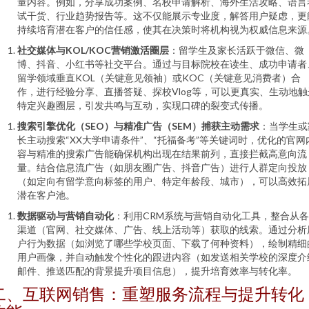
量内容。例如，分享成功案例、名校申请解析、海外生活攻略、语言
试干货、行业趋势报告等。这不仅能展示专业度，解答用户疑虑，更
持续培育潜在客户的信任感，使其在决策时将机构视为权威信息来源
社交媒体与KOL/KOC营销激活圈层
：留学生及家长活跃于微信、微
博、抖音、小红书等社交平台。通过与目标院校在读生、成功申请者
留学领域垂直KOL（关键意见领袖）或KOC（关键意见消费者）合
作，进行经验分享、直播答疑、探校Vlog等，可以更真实、生动地触
特定兴趣圈层，引发共鸣与互动，实现口碑的裂变式传播。
搜索引擎优化（SEO）与精准广告（SEM）捕获主动需求
：当学生或
长主动搜索“XX大学申请条件”、“托福备考”等关键词时，优化的官网
容与精准的搜索广告能确保机构出现在结果前列，直接拦截高意向流
量。结合信息流广告（如朋友圈广告、抖音广告）进行人群定向投放
（如定向有留学意向标签的用户、特定年龄段、城市），可以高效拓
潜在客户池。
数据驱动与营销自动化
：利用CRM系统与营销自动化工具，整合从
渠道（官网、社交媒体、广告、线上活动等）获取的线索。通过分析
户行为数据（如浏览了哪些学校页面、下载了何种资料），绘制精细
用户画像，并自动触发个性化的跟进内容（如发送相关学校的深度介
邮件、推送匹配的背景提升项目信息），提升培育效率与转化率。
二、互联网销售：重塑服务流程与提升转化